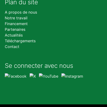
Plan du site
Aller
A propos de nous
au
Notre travail
contenu
Financement
Partenaires
Actualités
Téléchargements
Contact
Se connecter avec nous