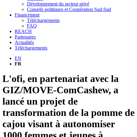
Développement du secteur privé
Conseils politiques et Coopération Sud-Sud
Financement
Téléchargements
FAQ
REACH
Partenaires
Actualités
Téléchargements
EN
FR
L'ofi, en partenariat avec la
GIZ/MOVE-ComCashew, a
lancé un projet de
transformation de la pomme de
cajou visant à autonomiser
1000 femmes et jeunes à